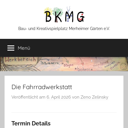
Zum
Inhalt
springen
BKMG
Bau- und Kreativspielplatz Merheimer Gärten e.V.
Menü
Die Fahrradwerkstatt
Veröffentlicht am
6. April 2026
von
Zeno Zelinsky
Termin Details