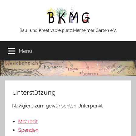
Zum
Inhalt
springen
BKMG
Bau- und Kreativspielplatz Merheimer Gärten e.V.
Menü
Unterstützung
Navigiere zum gewünschten Unterpunkt:
Mitarbeit
Spenden