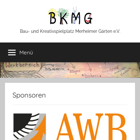
Zum
Inhalt
springen
BKMG
Bau- und Kreativspielplatz Merheimer Gärten e.V.
Menü
Sponsoren