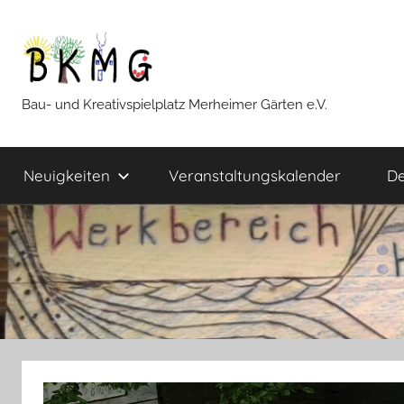
Zum
Inhalt
springen
BKMG
Bau- und Kreativspielplatz Merheimer Gärten e.V.
Neuigkeiten
Veranstaltungskalender
De