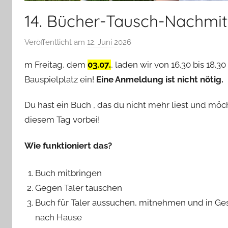
14. Bücher-Tausch-Nachmi
Veröffentlicht am
12. Juni 2026
v
o
m Freitag, dem
03.07.
, laden wir von 16.30 bis 18
n
Bauspielplatz ein!
Eine Anmeldung ist nicht nötig.
Z
e
Du hast ein Buch , das du nicht mehr liest und m
n
diesem Tag vorbei!
o
Z
Wie funktioniert das?
e
l
Buch mitbringen
i
Gegen Taler tauschen
n
s
Buch für Taler aussuchen, mitnehmen und in G
k
nach Hause
y